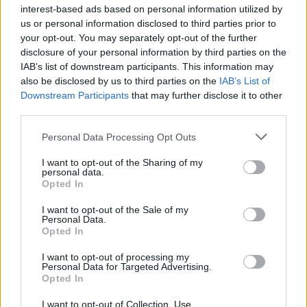
interest-based ads based on personal information utilized by
drHorváthTamás
•
2014. december 26.
0
us or personal information disclosed to third parties prior to
your opt-out. You may separately opt-out of the further
Egy kollégám kérdezgetett egy eset kapcsán a
disclosure of your personal information by third parties on the
maszkolt otitisről. Ez egy elég nehéz kérdés, mert
IAB’s list of downstream participants. This information may
szerintem van a történetben némi fogalmi
also be disclosed by us to third parties on the
IAB’s List of
kavarodás, másrészt pedig a dolog megoldása az
Downstream Participants
that may further disclose it to other
antibiotikumtól a paracentesisen, grommet tubuson
third parties.
át a mastoidectomiáig bármi lehet, függően…
Please note that this website/app uses one or more Google
Personal Data Processing Opt Outs
services and may gather and store information including but
Akut középfülgyulladás
not limited to your visit or usage behaviour. You may click to
I want to opt-out of the Sharing of my
personal data.
szövődményei mostanában
grant or deny consent to Google and its third-party tags to
Opted In
use your data for below specified purposes in below Google
drHorváthTamás
•
2014. október 11.
1
consent section.
I want to opt-out of the Sale of my
Personal Data.
Opted In
Két napja találkoztam egy az International Journal of
Pediatric Otorhinolaryngology-ban megjelent
I want to opt-out of processing my
új pittsburghi tanulmánnyal, ami az akut
Personal Data for Targeted Advertising.
Opted In
középfülgyulladás szövődményeiről szól. 15 év alatt
109 szövődménnyel találkoztak a kollégák, ami
I want to opt-out of Collection, Use,