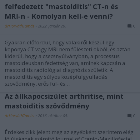
felfedezett "mastoiditis" CT-n és
MRI-n - Komolyan kell-e venni?
drHorváthTamás
•
2022. január 26.
0
Gyakran előfordul, hogy valakiről készül egy
koponya CT vagy MRI nem fülészeti okból, és aztán
kiderül, hogy a csecsnyúlványban, a processus
mastoideusban fedettség van, aminek kapcsán a
mastoiditis radiológiai diagnózis születik. A
mastoiditis egy súlyos középfülgyulladás
szövődmény, erős fül- és…
Az állkapocsizület arthritise, mint
mastoiditis szövődmény
drHorváthTamás
•
2016. október 05.
0
Érdekes cikk jelent meg az egyébként szerintem elég
jó újságnak számító Journal of Cranio-Maxillofacial