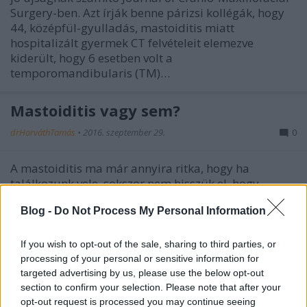
Surgery-ben. Azt írják benne párizsi kollégák, hogy
44, középfül-gyulladás, mastoiditis miatt
hospitalizált gyermek CT felvételeit elemezve
kiderült, hogy 6 esetben volt a
temporomandibularis (TM)…
Mastoiditis vagy sem?
drHorváthTamás
•
2016. szeptember 29.
0
A mastoiditis ma már annyira ritka, hogy ha
találkozunk vele, sokszor nem hisszük el, hogy
tényleg azzal állunk szemben, gyakran megy
Blog -
Do Not Process My Personal Information
a bizonytalankodás. Főleg kezdő, rezidensi korban
minden fül mögötti fájdalomról a mastoiditis jut
eszünkbe (jobb esetben...), mert nem látunk tipikus
If you wish to opt-out of the sale, sharing to third parties, or
eseteket, ezért…
processing of your personal or sensitive information for
targeted advertising by us, please use the below opt-out
section to confirm your selection. Please note that after your
Maszkolt otitis, okkult mastoiditis
opt-out request is processed you may continue seeing