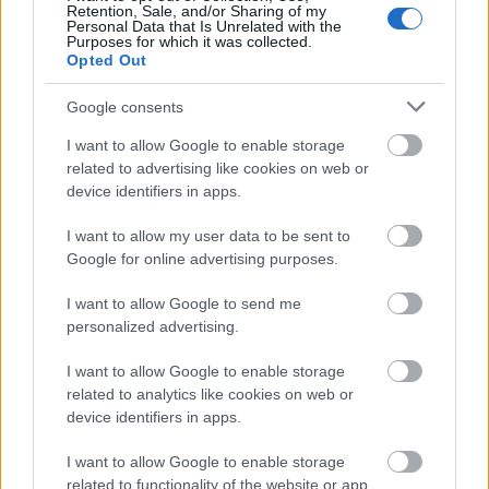
elsőre nem is tűnik kevésnek, de…
Retention, Sale, and/or Sharing of my
Personal Data that Is Unrelated with the
Purposes for which it was collected.
Opted Out
Mastoiditis kezelése műtét nélkül
drHorváthTamás
•
2014. június 17.
0
Google consents
I want to allow Google to enable storage
Pár napja láttam egy beteget, akit 2 nappal azelőtt
related to advertising like cookies on web or
kétoldali gennyes középfülgyulladás miatt kezdtek
device identifiers in apps.
kezelni, de a folyamat romlott. Kifejezetten
fájdalmassá és nyomásérzékennyé vált a
I want to allow my user data to be sent to
csecsnyúlványa, és kicsit szédülni is kezdett, bár nem
Google for online advertising purposes.
forgó jellegű volt a szédülése.…
I want to allow Google to send me
personalized advertising.
Mastoiditis kérdések
I want to allow Google to enable storage
drHorváthTamás
•
2013. március 19.
0
related to analytics like cookies on web or
device identifiers in apps.
Háziorvosoknak született egy cikk a mastoiditisről a
Journal of the American Board of Family Physicians-
I want to allow Google to enable storage
ben, de hiába nem fül- orr- gégészek a célcsoportja
related to functionality of the website or app.