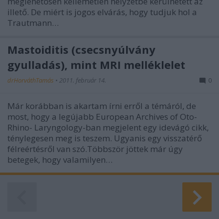
meglehetősen kellemetlen helyzetbe kerülhetett az
illető. De miért is jogos elvárás, hogy tudjuk hol a
Trautmann…
Mastoiditis (csecsnyúlvány
gyulladás), mint MRI melléklelet
drHorváthTamás
•
2011. február 14.
0
Már korábban is akartam írni erről a témáról, de
most, hogy a legújabb European Archives of Oto-
Rhino- Laryngology-ban megjelent egy idevágó cikk,
ténylegesen meg is teszem. Ugyanis egy visszatérő
félreértésről van szó.Többször jöttek már úgy
betegek, hogy valamilyen…