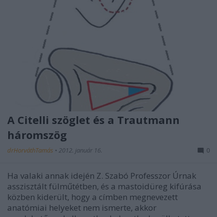
A Citelli szöglet és a Trautmann
háromszög
drHorváthTamás
•
2012. január 16.
0
Ha valaki annak idején Z. Szabó Professzor Úrnak
asszisztált fülműtétben, és a mastoidüreg kifúrása
közben kiderült, hogy a címben megnevezett
anatómiai helyeket nem ismerte, akkor