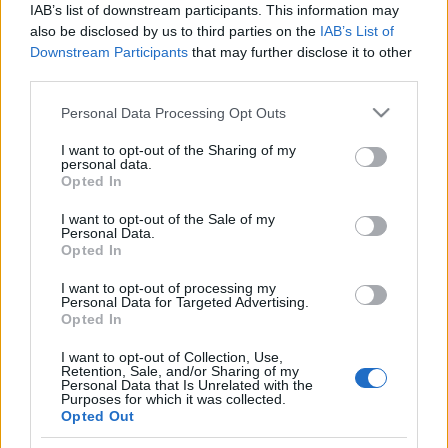
drHorváthTamás
•
2010. március 03.
0
IAB’s list of downstream participants. This information may
also be disclosed by us to third parties on the
IAB’s List of
Downstream Participants
that may further disclose it to other
KONZÍLIUM 2.0A következő Konzílium 2.0 március
third parties.
15-én jelentkezik. Témája a TERHESSÉG lesz, és az
alábbi blogok adják:Elmedoktor, Mentők blog, ENT
Please note that this website/app uses one or more Google
Personal Data Processing Opt Outs
House Budapest, Menta Egészségközpont, Kindler
services and may gather and store information including but
MedicalMi az a Konzílium 2.0? Részletek ITT. Első
not limited to your visit or usage behaviour. You may click to
I want to opt-out of the Sharing of my
Konzílium 2.0 a…
personal data.
grant or deny consent to Google and its third-party tags to
Opted In
use your data for below specified purposes in below Google
consent section.
Konzílium 2.0 - Alkohol okozta
I want to opt-out of the Sale of my
Personal Data.
betegségek
Opted In
drHorváthTamás
•
2010. február 15.
1
I want to opt-out of processing my
Personal Data for Targeted Advertising.
Opted In
KONZÍLIUM 2.0ALKOHOL OKOZTA BETEGSÉGEKMi
az a Konzílium 2.0? Részletek ITT. Előző Konzílium
I want to opt-out of Collection, Use,
Retention, Sale, and/or Sharing of my
2.0 a fulladásról ITT.A mai Konzílium 2.0-áta
Personal Data that Is Unrelated with the
következő blogok adják:ElmedoktorENT House
Purposes for which it was collected.
Opted Out
Budapest blogKindler Medical
blogMedIQMentaközpont blogMentők blogPepita