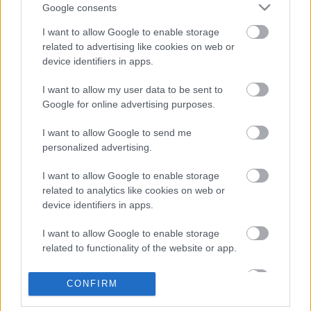
Google consents
Zebra…
I want to allow Google to enable storage
related to advertising like cookies on web or
Konzílium 2.0 - Alkohol okozta
device identifiers in apps.
betegségek
I want to allow my user data to be sent to
drHorváthTamás
•
2010. február 01.
0
Google for online advertising purposes.
KONZÍLIUM 2.0 A következő Konzílium 2.0 február
I want to allow Google to send me
15-én jelentkezik. Témája az ALKOHOL OKOZTA
personalized advertising.
BETEGSÉGEK lesz, és az alábbi blogok adják:
Elmedoktor, Mentők blog, MedIQ, ENT House
I want to allow Google to enable storage
related to analytics like cookies on web or
Budapest, Menta Egészségközpont, Kindler Medical,
device identifiers in apps.
Pepita ZebraMi az a Konzílium 2.0?…
I want to allow Google to enable storage
Konzílium 2.0 - Fulladás,
related to functionality of the website or app.
fulladásérzés
I want to allow Google to enable storage
CONFIRM
drHorváthTamás
•
2010. január 15.
0
related to personalization.