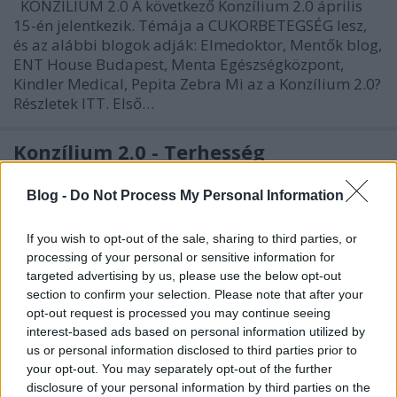
KONZÍLIUM 2.0 A következő Konzílium 2.0 április
15-én jelentkezik. Témája a CUKORBETEGSÉG lesz,
és az alábbi blogok adják: Elmedoktor, Mentők blog,
ENT House Budapest, Menta Egészségközpont,
Kindler Medical, Pepita Zebra Mi az a Konzílium 2.0?
Részletek ITT. Első…
Konzílium 2.0 - Terhesség
drHorváthTamás
•
2010. március 15.
0
Blog -
Do Not Process My Personal Information
KONZÍLIUM 2.0TERHESSÉGMi az a Konzílium 2.0?
If you wish to opt-out of the sale, sharing to third parties, or
Részletek ITT. Első Konzílium 2.0 a fulladásról
processing of your personal or sensitive information for
ITT.Második Konzílium 2.0 azalkohol okozta
targeted advertising by us, please use the below opt-out
betegségekről ITT.A mai Konzílium 2.0-áta
section to confirm your selection. Please note that after your
következő blogok adják:ElmedoktorENT House
opt-out request is processed you may continue seeing
Budapest blogKindler Medical blogMentaközpont…
interest-based ads based on personal information utilized by
us or personal information disclosed to third parties prior to
Konzílium 2.0 - Terhesség
your opt-out. You may separately opt-out of the further
disclosure of your personal information by third parties on the