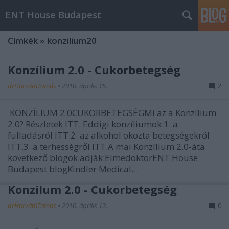
ENT House Budapest
Címkék
»
konzilium20
Konzílium 2.0 - Cukorbetegség
drHorváthTamás
•
2010. április 15.
2
KONZÍLIUM 2.0CUKORBETEGSÉGMi az a Konzílium
2.0? Részletek ITT. Eddigi konzíliumok:1. a
fulladásról ITT.2. az alkohol okozta betegségekről
ITT.3. a terhességről ITT.A mai Konzílium 2.0-áta
következő blogok adják:ElmedoktorENT House
Budapest blogKindler Medical…
Konzilum 2.0 - Cukorbetegség
drHorváthTamás
•
2010. április 12.
0