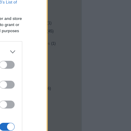
B’s List of
állat
(
1
)
állcsont
(
1
)
allergia
(
62
)
allergiás conjuctivitis
(
2
)
er and store
allergiás rhinitis
(
9
)
állkapocsizületi bántalom
(
1
)
to grant or
alsó orrkagyló
(
1
)
ed purposes
általános fül orr gégészet
(
45
)
alternatív gyógymódok
(
2
)
alvás
(
10
)
alvásdiagnosztikai rendelés
(
1
)
alvási apnoe
(
9
)
alvásvizsgálat
(
8
)
alvászavar
(
10
)
alzheimer betegség
(
2
)
amoxicillin
(
1
)
anatómia
(
31
)
aneszteziológia
(
2
)
aneurysma
(
1
)
anosmia
(
1
)
antibiotikum
(
60
)
antibiotikum rezisztencia
(
6
)
antihisztamin
(
1
)
antikoagulálás
(
2
)
antioxidáns
(
2
)
antrochoanalis polip
(
2
)
arcideg
(
25
)
arcideg bénulás
(
5
)
arcüreg
(
62
)
arcüreg-öblítés
(
1
)
arcüreggyulladás
(
2
)
arcüregi ciszta
(
1
)