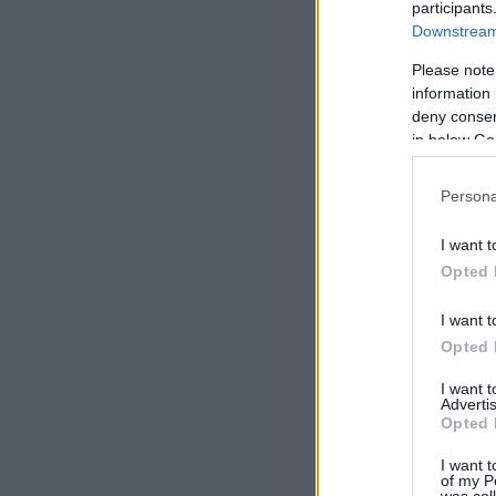
participants
Downstream 
Please note
information 
deny consent
in below Go
Persona
I want t
Opted 
I want t
Opted 
I want 
Advertis
Opted 
I want t
of my P
was col