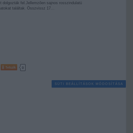
it dolgozták fel.Jellemzően sajnos rosszindulatú
atokat találtak. Összvissz 17…
Tetszik
0
SÜTI BEÁLLÍTÁSOK MÓDOSÍTÁSA