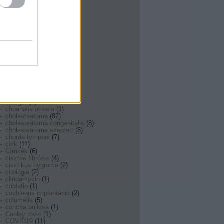
bórsavpor
(
1
)
botox
(
3
)
bppv
(
7
)
bulbus venae jugularis
(
1
)
burnout
(
2
)
burow
(
1
)
búvárkodás
(
1
)
calcium
(
1
)
candida
(
2
)
candidiasis
(
1
)
carcinoma
(
2
)
Centor score
(
1
)
cerumen
(
1
)
chatbot
(
1
)
chatgpt
(
2
)
choanalis atresia
(
1
)
cholesteatoma
(
82
)
cholesteatoma congenitalis
(
8
)
cholesteatoma szerzett
(
8
)
chorda tympani
(
7
)
cikk
(
11
)
Címkék
(
6
)
cisztás fibrózis
(
4
)
cisztikus hygroma
(
2
)
citológia
(
2
)
clindamycin
(
1
)
coblatio
(
1
)
cochlearis implantáció
(
2
)
columella
(
5
)
concha bullosa
(
1
)
Conley tövis
(
1
)
COVID19
(
11
)