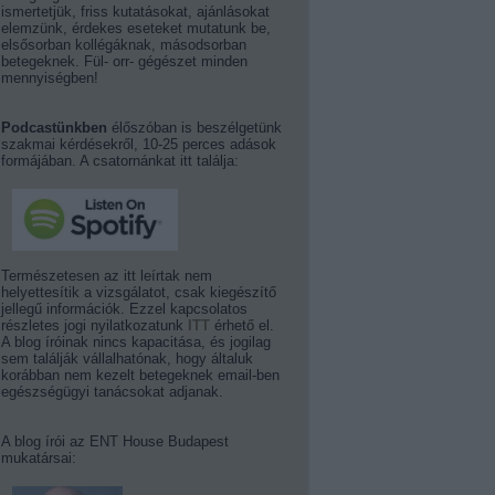
ismertetjük, friss kutatásokat, ajánlásokat
elemzünk, érdekes eseteket mutatunk be,
elsősorban kollégáknak, másodsorban
betegeknek. Fül- orr- gégészet minden
mennyiségben!
Podcastünkben
élőszóban is beszélgetünk
szakmai kérdésekről, 10-25 perces adások
formájában. A csatornánkat itt találja:
Természetesen az itt leírtak nem
helyettesítik a vizsgálatot, csak kiegészítő
jellegű információk. Ezzel kapcsolatos
részletes jogi nyilatkozatunk
ITT
érhető el.
A blog íróinak nincs kapacitása, és jogilag
sem találják vállalhatónak, hogy általuk
korábban nem kezelt betegeknek email-ben
egészségügyi tanácsokat adjanak.
A blog írói az ENT House Budapest
mukatársai: