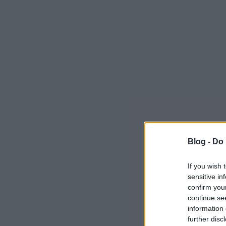
Blog -
Do 
If you wish 
sensitive in
confirm you
continue se
information 
further disc