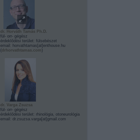
dr. Horváth Tamás Ph.D.
fül- orr- gégész
érdeklődési terület: fülsebészet
email: horvathtamas[at]enthouse.hu
(
drhorvathtamas.com
)
dr. Varga Zsuzsa
fül- orr- gégész
érdeklődési terület: rhinológia, otoneurológia
email: dr.zsuzsa.varga[at]gmail.com