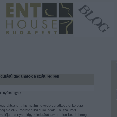
indulású daganatok a szájüregben
is nyálmirigyek
t egy aktuális, a kis nyálmirigyekre vonatkozó onkológiai
foglaló cikk, melyben indiai kollégák 104 szájüregi
zációjú, kis nyálmirigy kiindulású tumor miatt kezelt beteg