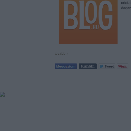
adata
dagan
tovább »