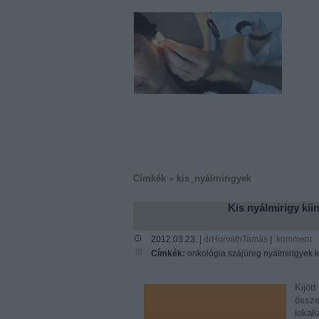
Címkék
»
kis_nyálmirigyek
Kis nyálmirigy ki
2012.03.23. |
drHorváthTamás
|
komment
Címkék:
onkológia
szájüreg
nyálmirigyek
k
Kijöt
össze
lokali