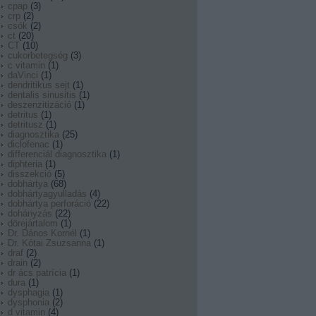
cpap
(
3
)
crp
(
2
)
csók
(
2
)
ct
(
20
)
CT
(
10
)
cukorbetegség
(
3
)
c vitamin
(
1
)
daVinci
(
1
)
dendritikus sejt
(
1
)
dentalis sinusitis
(
1
)
deszenzitizáció
(
1
)
detritus
(
1
)
detritusz
(
1
)
diagnosztika
(
25
)
diclofenac
(
1
)
differenciál diagnosztika
(
1
)
diphteria
(
1
)
disszekció
(
5
)
dobhártya
(
68
)
dobhártyagyulladás
(
4
)
dobhártya perforáció
(
22
)
dohányzás
(
22
)
dörejártalom
(
1
)
Dr. Dános Kornél
(
1
)
Dr. Kótai Zsuzsanna
(
1
)
draf
(
2
)
drain
(
2
)
dr ács patrícia
(
1
)
dura
(
1
)
dysphagia
(
1
)
dysphonia
(
2
)
d vitamin
(
4
)