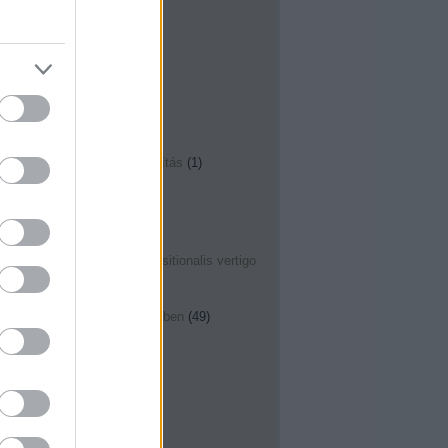
arcüreg öblítés
(
1
)
arteria ethmoidalis
(
1
)
aso
(
1
)
aspirációs cytológia
(
2
)
ast
(
2
)
aszpirin
(
2
)
asztma
(
18
)
áttét
(
2
)
audiológia
(
19
)
babasampon
(
1
)
baktérium
(
8
)
ballonkatéteres fülkürt tágítás
(
1
)
balloon sinuplasty
(
3
)
beidegzés
(
1
)
Békésy György
(
1
)
belgyógyászat
(
1
)
bell paresis
(
7
)
belsőfül
(
48
)
benignus paroxysmalis positionalis vertigo
(
3
)
best practice
(
20
)
betegfelvilágosítás
(
4
)
betegségekről részletesebben
(
49
)
Bethesda
(
1
)
billroth
(
1
)
biofilm
(
16
)
biológiai terápia
(
4
)
biopszia
(
3
)
biszfoszfonát
(
1
)
blokkdisszekció
(
4
)
bőr
(
1
)
bőrdaganat
(
1
)