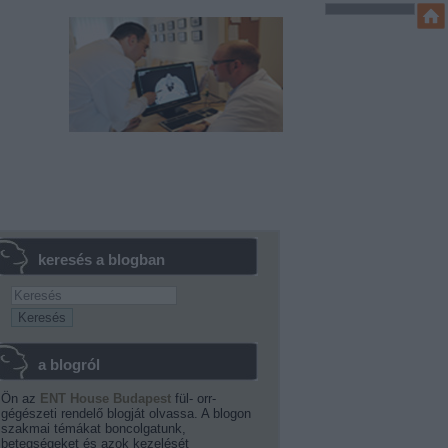
keresés a blogban
a blogról
Ön az
ENT House Budapest
fül- orr-
gégészeti rendelő blogját olvassa. A blogon
szakmai témákat boncolgatunk,
betegségeket és azok kezelését