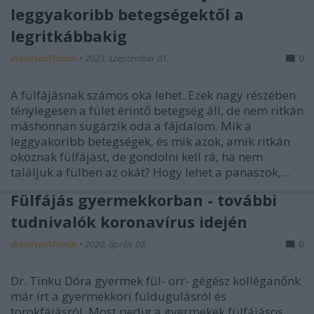
leggyakoribb betegségektől a
legritkábbakig
drHorváthTamás
•
2023. szeptember 01.
0
A fülfájásnak számos oka lehet. Ezek nagy részében
ténylegesen a fület érintő betegség áll, de nem ritkán
máshonnan sugárzik oda a fájdalom. Mik a
leggyakoribb betegségek, és mik azok, amik ritkán
okoznak fülfájást, de gondolni kell rá, ha nem
találjuk a fülben az okát? Hogy lehet a panaszok,…
Fülfájás gyermekkorban - további
tudnivalók koronavírus idején
drHorváthTamás
•
2020. április 08.
0
Dr. Tinku Dóra gyermek fül- orr- gégész kolléganőnk
már írt a gyermekkori füldugulásról és
torokfájásról. Most pedig a gyermekek fülfájásos