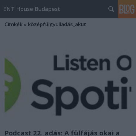
ENT House Budapest
Címkék
»
középfülgyulladás_akut
Podcast 22. adás: A fülfájás okai a