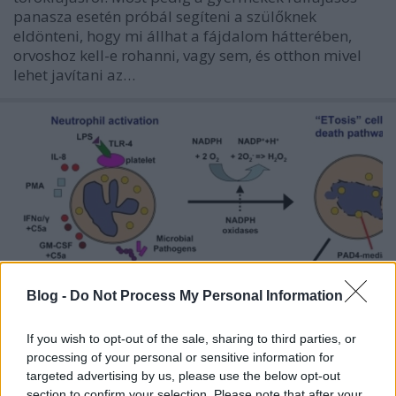
panasza esetén próbál segíteni a szülőknek
eldönteni, hogy mi állhat a fájdalom hátterében,
orvoshoz kell-e rohanni, vagy sem, és otthon mivel
lehet javítani az…
Blog -
Do Not Process My Personal Information
If you wish to opt-out of the sale, sharing to third parties, or
processing of your personal or sensitive information for
targeted advertising by us, please use the below opt-out
Neutrophil Extracellular Trap (NET)
section to confirm your selection. Please note that after your