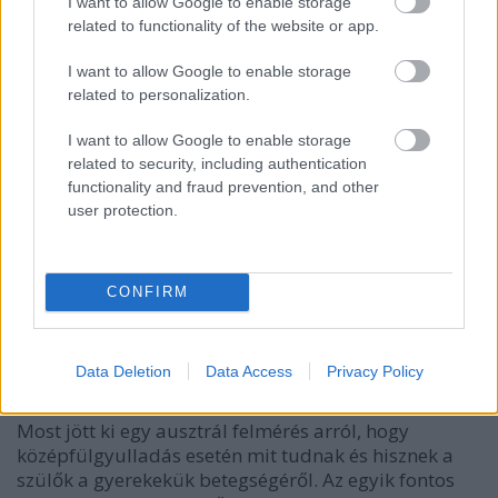
Mastoiditis vagy sem?
I want to allow Google to enable storage
related to functionality of the website or app.
drHorváthTamás
•
2016. szeptember 29.
0
I want to allow Google to enable storage
A mastoiditis ma már annyira ritka, hogy ha
related to personalization.
találkozunk vele, sokszor nem hisszük el, hogy
I want to allow Google to enable storage
tényleg azzal állunk szemben, gyakran megy
related to security, including authentication
a bizonytalankodás. Főleg kezdő, rezidensi korban
functionality and fraud prevention, and other
minden fül mögötti fájdalomról a mastoiditis jut
user protection.
eszünkbe (jobb esetben...), mert nem látunk tipikus
eseteket, ezért…
CONFIRM
Mit tudnak a szülők az akut
középfülgyulladásról?
Data Deletion
Data Access
Privacy Policy
drHorváthTamás
•
2015. július 18.
0
Most jött ki egy ausztrál felmérés arról, hogy
középfülgyulladás esetén mit tudnak és hisznek a
szülők a gyerekekük betegségéről. Az egyik fontos