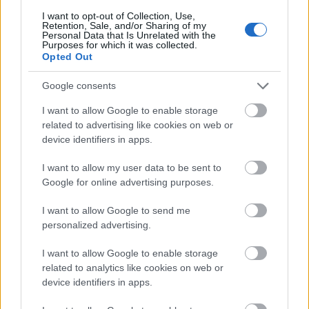
középfülgyulladásból lett agyhártyagyulladása.
I want to opt-out of Collection, Use,
Vagyis középfülgyulladásból mastoiditise lett, és
Retention, Sale, and/or Sharing of my
utána a meningitis, mindez kb. 3 nap leforgása alatt.
Personal Data that Is Unrelated with the
Purposes for which it was collected.
Otogén agytályoggal már találkoztam korábban is,
Opted Out
de…
Google consents
Az állkapocsizület arthritise, mint
I want to allow Google to enable storage
mastoiditis szövődmény
related to advertising like cookies on web or
device identifiers in apps.
drHorváthTamás
•
2016. október 05.
0
I want to allow my user data to be sent to
Érdekes cikk jelent meg az egyébként szerintem elég
Google for online advertising purposes.
jó újságnak számító Journal of Cranio-Maxillofacial
Surgery-ben. Azt írják benne párizsi kollégák, hogy
I want to allow Google to send me
44, középfül-gyulladás, mastoiditis miatt
personalized advertising.
hospitalizált gyermek CT felvételeit elemezve
I want to allow Google to enable storage
kiderült, hogy 6 esetben volt a
related to analytics like cookies on web or
temporomandibularis (TM)…
device identifiers in apps.