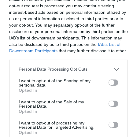
középfül-gyulladásban
opt-out request is processed you may continue seeing
interest-based ads based on personal information utilized by
drHorváthTamás
•
2017. november 02.
0
us or personal information disclosed to third parties prior to
your opt-out. You may separately opt-out of the further
disclosure of your personal information by third parties on the
Nagyon érdekes dolgot olvastam az Otolaryngology
IAB’s list of downstream participants. This information may
- Head and Neck Surgery-ben: az
also be disclosed by us to third parties on the
IAB’s List of
immunrendszerünk úgy is védekezik a kórokozók
Downstream Participants
that may further disclose it to other
ellen akut középfül-gyulladásban, hogy úgynevezett
third parties.
neutrophil extracellular trap-ekbe (NET), csapdákba
próbálja zárni a baktériumokat, hogy az
Please note that this website/app uses one or more Google
Personal Data Processing Opt Outs
immunrendszer könnyebben…
services and may gather and store information including but
not limited to your visit or usage behaviour. You may click to
I want to opt-out of the Sharing of my
personal data.
grant or deny consent to Google and its third-party tags to
Középfülgyulladás okozta
Opted In
use your data for below specified purposes in below Google
agyhártyagyulladás
consent section.
I want to opt-out of the Sale of my
Personal Data.
drHorváthTamás
•
2017. február 16.
0
Opted In
I want to opt-out of processing my
Úgy alakult, hogy hétfő hajnalban operáltam egy
Personal Data for Targeted Advertising.
otogén meningitises beteget, akinek egy sima akut
Opted In