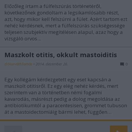
Előzőleg írtam a fülfelszúrás történetéről,
következőnek gondoltam a legsikamlósabb részt,
azt, hogy mikor kell felszúrni a fület. Azért tartom ezt
nehéz kérdésnek, mert a fülfelszúrás szükségessége
teljesen szubjektív megítélésen alapul, azaz hogy a
vizsgáló orvos…
Maszkolt otitis, okkult mastoiditis
drHorváthTamás
•
2014. december 26.
0
Egy kollégám kérdezgetett egy eset kapcsán a
maszkolt otitisről. Ez egy elég nehéz kérdés, mert
szerintem van a történetben némi fogalmi
kavarodás, másrészt pedig a dolog megoldása az
antibiotikumtól a paracentesisen, grommet tubuson
át a mastoidectomiáig bármi lehet, függően…