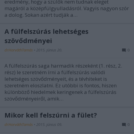
eredmény, hogy a szülők nem tudnak eleget
magáról a középfülgyulladásról. Vagyis nagyon szór
a dolog. Sokan azért tudják a…
A fülfelszúrás lehetséges
szövődményei
drHorváthTamás
•
2015. június 20.
0
A fülfelszúrás saga harmadik részeként (1. rész, 2.
rész) le szeretném írni a fülfelszúrás valódi
lehetséges szövődményeit, és a tévhiteket is
szeretném eloszlatni. Ez utóbbi is fontos, hiszen
különböző hiedelmek keringenek a fülfelszúrás
szövődményeiről, amik…
Mikor kell felszúrni a fület?
drHorváthTamás
•
2015. június 09.
0