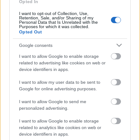
cholesteatoma, ami végső soron a recidíva
Opted In
angolszász megfelelője. Ezt azért tartottam
fontosnak kiemelni, mert az angol nyelvű
I want to opt-out of Collection, Use,
Retention, Sale, and/or Sharing of my
szakirodalomban nem fogunk olyat találni, hogy
Personal Data that Is Unrelated with the
"
recidiv cholesteatoma
", ne is így keressünk.
Purposes for which it was collected.
Opted Out
Ugyanakkor a magyarban már annyira elterjedt a
recidíva kifejezés, hogy az én szám nem állna rá
Google consents
helyette a "
rekurrens
", vagy "
rekurráló
"
cholesteatomára, és itthon még mástól sem
I want to allow Google to enable storage
hallottam így mondani. Tehát itt van egy eltérés a
related to advertising like cookies on web or
nemzetközi és a magyar szakirodalom között.
device identifiers in apps.
Ezekre érdemes figyelni részben a szakirodalom
I want to allow my user data to be sent to
helyes értelmezése miatt is, részben a saját
Google for online advertising purposes.
eredményeink értékelése kapcsán is. A recidíva a
betegség természetéből adódó kiújulás, a reziduum
I want to allow Google to send me
personalized advertising.
pedig sebészi elégtelenség. Mint a fent belinkelt
tavalyi bejegyzésben írtam, ez utóbbi a legjobb
I want to allow Google to enable storage
helyeken is előfordul, mert annyira zegzugos a fül,
related to analytics like cookies on web or
hogy egyszerűen nem mindenhova látni be még
device identifiers in apps.
endoszkóppal sem. Illetve szubmikroszkópos