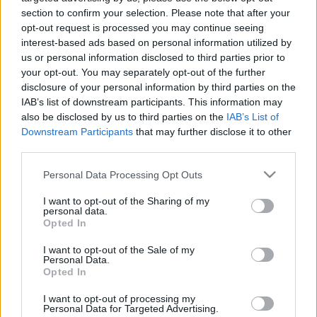
mesotympanonban van, és egy fehéres körülírt
section to confirm your selection. Please note that after your
tömeg tűnik át a dobhártyán. De ha a reziduum az
opt-out request is processed you may continue seeing
atticusban, vagy a mastoidüregben van, vagy a
interest-based ads based on personal information utilized by
novomembrán annyira vaskos, hogy nem
us or personal information disclosed to third parties prior to
transzparens, akkor látszólag minden rendben van a
your opt-out. You may separately opt-out of the further
füllel, közben meg mégsem. Ezért is szükséges a 2.
disclosure of your personal information by third parties on the
szakasz műtét, vagy pedig a dedikált MRI (non-EPI
IAB’s list of downstream participants. This information may
DWI MRI + ADC) utánkövetés hosszú évekig.
also be disclosed by us to third parties on the
IAB’s List of
Downstream Participants
that may further disclose it to other
Szóval nem mindegy, hogy recidíva, vagy reziduum.
third parties.
És emellett még van 2 másik kifejezés, amit érdemes
Please note that this website/app uses one or more Google
Personal Data Processing Opt Outs
megjegyezni. Az egyik a magyarul talán leginkább
services and may gather and store information including but
recidivizmusként használható angolszász
not limited to your visit or usage behaviour. You may click to
I want to opt-out of the Sharing of my
"
recidivism
" kifejezés, amit elsősorban a kétfajta
personal data.
grant or deny consent to Google and its third-party tags to
kiújulás (recidíva + reziduum) együttes kezelésére,
Opted In
use your data for below specified purposes in below Google
számontartására lehet alkalmazni. Mondjuk ez a
consent section.
I want to opt-out of the Sale of my
magyar szakmai nyelvben (még) nem annyira terjedt
Personal Data.
el, de elég frappánsan leírja a dolgot, és mivel erre
Opted In
eddig nem volt szavunk, én már abszolút
I want to opt-out of processing my
használom. Az utolsó kifejezés pedig a "
recurrent
"
Personal Data for Targeted Advertising.