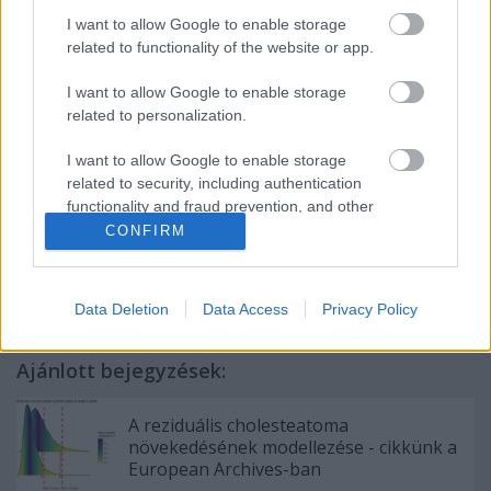
maradvány darabok sajnos előfordulhatnak, a fúrás
I want to allow Google to enable storage
közbeni mosás elsodorhat laphámdarabkákat,
related to functionality of the website or app.
rejtett helyekre, vagy vérzés miatt nem látunk elég
jól a műtéti területen. De attól még törekedni kell az
I want to allow Google to enable storage
előfordulás csökkentésére.
related to personalization.
I want to allow Google to enable storage
related to security, including authentication
functionality and fraud prevention, and other
Címkék:
fül
fülműtét
cholesteatoma
reziduum
recidíva
user protection.
CONFIRM
nomeklatúra
Data Deletion
Data Access
Privacy Policy
Ajánlott bejegyzések:
A reziduális cholesteatoma
növekedésének modellezése - cikkünk a
European Archives-ban