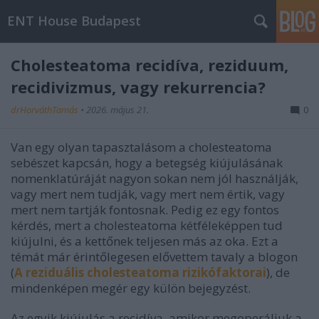
ENT House Budapest
Cholesteatoma recidíva, reziduum,
recidivizmus, vagy rekurrencia?
drHorváthTamás
•
2026. május 21.
0
Van egy olyan tapasztalásom a cholesteatoma
sebészet kapcsán, hogy a betegség kiújulásának
nomenklatúráját nagyon sokan nem jól használják,
vagy mert nem tudják, vagy mert nem értik, vagy
mert nem tartják fontosnak. Pedig ez egy fontos
kérdés, mert a cholesteatoma kétféleképpen tud
kiújulni, és a kettőnek teljesen más az oka. Ezt a
témát már érintőlegesen elővettem tavaly a blogon
(
A reziduális cholesteatoma rizikófaktorai
), de
mindenképen megér egy külön bejegyzést.
Az egyik kiújulás a recidíva, amikor megoperáljuk a