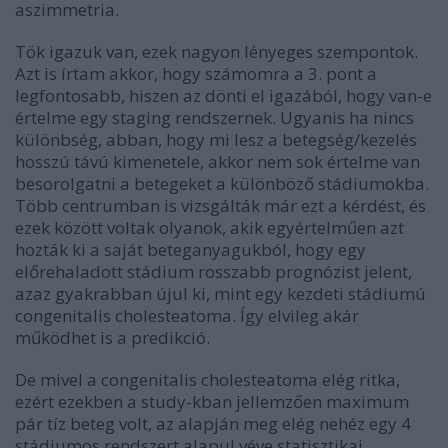
aszimmetria.
Tök igazuk van, ezek nagyon lényeges szempontok.
Azt is írtam akkor, hogy számomra a 3. pont a
legfontosabb, hiszen az dönti el igazából, hogy van-e
értelme egy staging rendszernek. Ugyanis ha nincs
különbség, abban, hogy mi lesz a betegség/kezelés
hosszú távú kimenetele, akkor nem sok értelme van
besorolgatni a betegeket a különböző stádiumokba.
Több centrumban is vizsgálták már ezt a kérdést, és
ezek között voltak olyanok, akik egyértelműen azt
hozták ki a saját beteganyagukból, hogy egy
előrehaladott stádium rosszabb prognózist jelent,
azaz gyakrabban újul ki, mint egy kezdeti stádiumú
congenitalis cholesteatoma. Így elvileg akár
működhet is a predikció.
De mivel a congenitalis cholesteatoma elég ritka,
ezért ezekben a study-kban jellemzően maximum
pár tíz beteg volt, az alapján meg elég nehéz egy 4
stádiumos rendszert alapul véve statisztikai