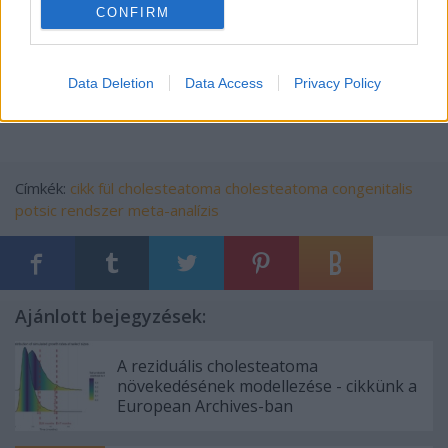
CONFIRM
Data Deletion
Data Access
Privacy Policy
Címkék:
cikk
fül
cholesteatoma
cholesteatoma congenitalis
potsic rendszer
meta-analízis
Ajánlott bejegyzések:
A reziduális cholesteatoma
növekedésének modellezése - cikkünk a
European Archives-ban