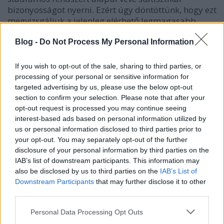
bizonyosságot nyerni. Ezért úgy döntöttünk, hogy ezt
megvizsgáljuk a jelenleg elérhető legmagasabb
evidenciaszinten, azaz összerakunk belőle egy
metaanalízist. Hála Körmendy Bori PhD hallgatóm
Blog -
Do Not Process My Personal Information
szorgos és kitartó munkájának, valamint a
Semmelweis Egyetem Transzlációs Medicina
If you wish to opt-out of the sale, sharing to third parties, or
Központjának, ki is derítettük, hogy maga a Potsic
processing of your personal or sensitive information for
rendszer alkalmas-e megjósolni a kimenetelt. A
targeted advertising by us, please use the below opt-out
"
Predicting residual cholesteatoma with the
section to confirm your selection. Please note that after your
Potsic staging system still lacks evidence: a
opt-out request is processed you may continue seeing
systematic review and meta-analysis
” című
interest-based ads based on personal information utilized by
anyagot most fogadták el a European Archives of
us or personal information disclosed to third parties prior to
your opt-out. You may separately opt-out of the further
Oto-Rhino-Laryngology-ban.
disclosure of your personal information by third parties on the
IAB’s list of downstream participants. This information may
Feldolgozva az összes rendelkezésre álló, a témában
also be disclosed by us to third parties on the
IAB’s List of
eddig publikált kutatást, 259 beteg adatát,
Downstream Participants
that may further disclose it to other
legnagyobb meglepetésünkre az jött ki, hogy nincs
third parties.
különbség az egyes stádiumok között, azaz egy kicsi,
I-es stádiumú cholesteatoma ugyanolyan eséllyel
Please note that this website/app uses one or more Google
Personal Data Processing Opt Outs
újul ki, mint egy legrosszabb, IV-es stádiumú, akár a
services and may gather and store information including but