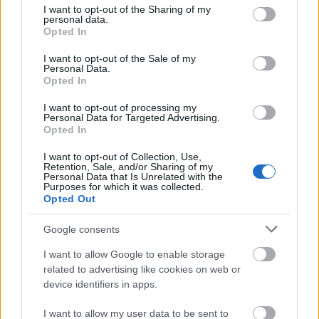
középfül teljes üregrendszerét öntvényszerűen
not limited to your visit or usage behaviour. You may click to
I want to opt-out of the Sharing of my
personal data.
kitöltő betegség, bár fontos hozzátenni, hogy szinte
grant or deny consent to Google and its third-party tags to
Opted In
az összes bevont cikk magas risk of bias-szel bírt.
use your data for below specified purposes in below Google
consent section.
I want to opt-out of the Sale of my
Mit jelent ez? Nem tudjuk, hehehe :). Na jó, tudjuk,
Personal Data.
Opted In
de ez 2 dolgot is jelenthet: Egyrészt lehet az, hogy a
Potsic rendszer bár nagyon szimpatikus az elvei
I want to opt-out of processing my
alapján, de a legfontosabb szempontot tényleg nem
Personal Data for Targeted Advertising.
teljesíti jól, és sajnos nem alkalmas predikcióra
Opted In
(szóval mehet a kukába...). Illetve az is lehet, hogy de
I want to opt-out of Collection, Use,
igen, alkalmas a predikcióra, csak a nem jó
Retention, Sale, and/or Sharing of my
minőségű alapanyag, a magas risk of bias-os
Personal Data that Is Unrelated with the
Purposes for which it was collected.
kutatások miatt ez nem derül ki. Így ez alapján
Opted Out
szintén 2 üzenetünk van ezzel a cikkel: Egyrészt
kezeljük óvatosan a Potsic rendszert, mert nem
Google consents
tudni, hogy működik-e. Másrészt ha publikálunk,
figyeljünk oda, hogy jó minőségben adjunk közre
I want to allow Google to enable storage
adatokat, mert nem mindenből lehet várat építeni.
related to advertising like cookies on web or
device identifiers in apps.
És most a végére: ehhez a poszthoz is a
Canva
-val
I want to allow my user data to be sent to
rajzoltattam képet, szerinte ez egy, vagy ez A