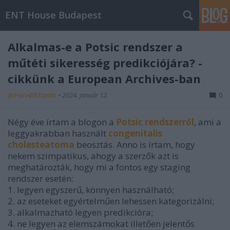
ENT House Budapest
Alkalmas-e a Potsic rendszer a
műtéti sikeresség predikciójára? -
cikkünk a European Archives-ban
drHorváthTamás
•
2024. január 12.
0
Négy éve írtam a blogon a
Potsic rendszerről
, ami a
leggyakrabban használt
congenitalis
cholesteatoma
beosztás. Anno is írtam, hogy
nekem szimpatikus, ahogy a szerzők azt is
meghatározták, hogy mi a fontos egy staging
rendszer esetén:
1. legyen egyszerű, könnyen használható;
2. az eseteket egyértelműen lehessen kategorizálni;
3. alkalmazható legyen predikcióra;
4. ne legyen az elemszámokat illetően jelentős